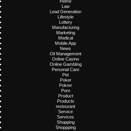
Home
Law
Lead Generation
Lifestyle
Lottery
Manufacturing
Marketing
Medical
Mobile App
News
Oil Management
Online Casino
Online Gambling
Personal Care
Pet
Poker
Pokrer
Porn
Product
Products
restourant
Service
Services
Shopping
Shoppping