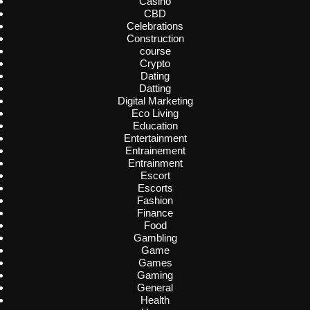
Casino
CBD
Celebrations
Construction
course
Crypto
Dating
Datting
Digital Marketing
Eco Living
Education
Entertainment
Entrainement
Entrainment
Escort
Escorts
Fashion
Finance
Food
Gambling
Game
Games
Gaming
General
Health