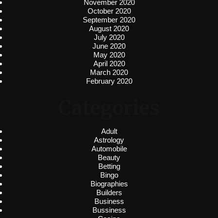
November 2020
October 2020
September 2020
August 2020
July 2020
June 2020
May 2020
April 2020
March 2020
February 2020
Categories
Adult
Astrology
Automobile
Beauty
Betting
Bingo
Biographies
Builders
Business
Bussiness