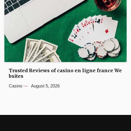
Trusted Reviews of casino en ligne france We
bsites
Casino
August 5, 2026