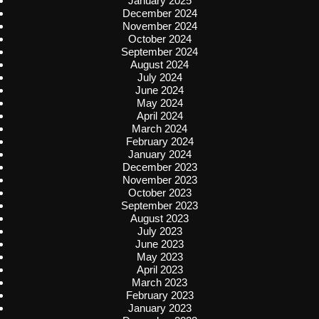
January 2025
December 2024
November 2024
October 2024
September 2024
August 2024
July 2024
June 2024
May 2024
April 2024
March 2024
February 2024
January 2024
December 2023
November 2023
October 2023
September 2023
August 2023
July 2023
June 2023
May 2023
April 2023
March 2023
February 2023
January 2023