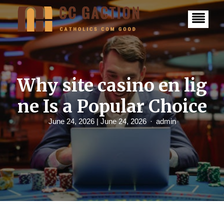
S
k
i
p
t
o
c
o
n
Why site casino en lig
t
e
ne Is a Popular Choice
n
t
June 24, 2026
| June 24, 2026
admin