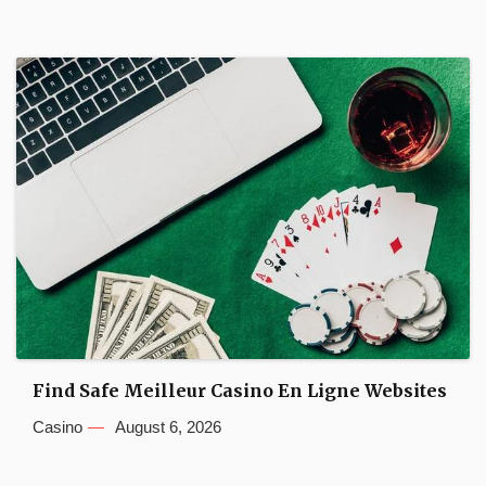
Find Safe Meilleur Casino En Ligne Websites
Casino
August 6, 2026