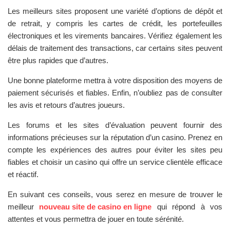
Les meilleurs sites proposent une variété d’options de dépôt et
de retrait, y compris les cartes de crédit, les portefeuilles
électroniques et les virements bancaires. Vérifiez également les
délais de traitement des transactions, car certains sites peuvent
être plus rapides que d’autres.
Une bonne plateforme mettra à votre disposition des moyens de
paiement sécurisés et fiables. Enfin, n’oubliez pas de consulter
les avis et retours d’autres joueurs.
Les forums et les sites d’évaluation peuvent fournir des
informations précieuses sur la réputation d’un casino. Prenez en
compte les expériences des autres pour éviter les sites peu
fiables et choisir un casino qui offre un service clientèle efficace
et réactif.
En suivant ces conseils, vous serez en mesure de trouver le
meilleur
nouveau site de casino en ligne
qui répond à vos
attentes et vous permettra de jouer en toute sérénité.