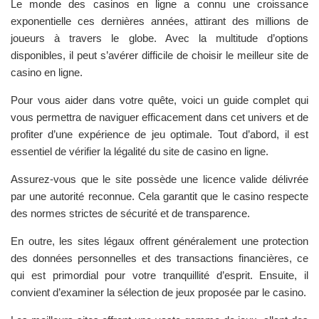
Le monde des casinos en ligne a connu une croissance
exponentielle ces dernières années, attirant des millions de
joueurs à travers le globe. Avec la multitude d’options
disponibles, il peut s’avérer difficile de choisir le meilleur site de
casino en ligne.
Pour vous aider dans votre quête, voici un guide complet qui
vous permettra de naviguer efficacement dans cet univers et de
profiter d’une expérience de jeu optimale. Tout d’abord, il est
essentiel de vérifier la légalité du site de casino en ligne.
Assurez-vous que le site possède une licence valide délivrée
par une autorité reconnue. Cela garantit que le casino respecte
des normes strictes de sécurité et de transparence.
En outre, les sites légaux offrent généralement une protection
des données personnelles et des transactions financières, ce
qui est primordial pour votre tranquillité d’esprit. Ensuite, il
convient d’examiner la sélection de jeux proposée par le casino.