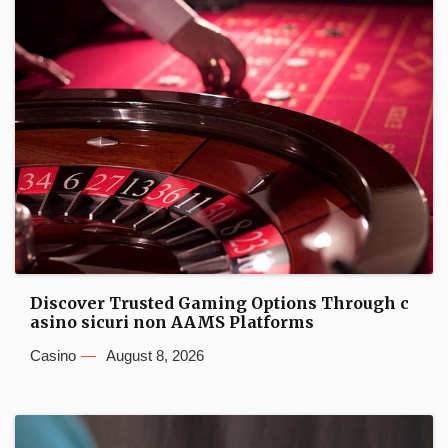
Discover Trusted Gaming Options Through c
asino sicuri non AAMS Platforms
Casino
August 8, 2026