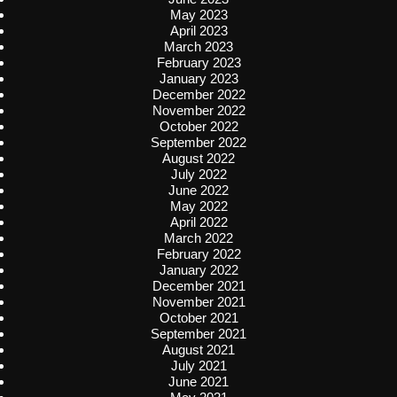
May 2023
April 2023
March 2023
February 2023
January 2023
December 2022
November 2022
October 2022
September 2022
August 2022
July 2022
June 2022
May 2022
April 2022
March 2022
February 2022
January 2022
December 2021
November 2021
October 2021
September 2021
August 2021
July 2021
June 2021