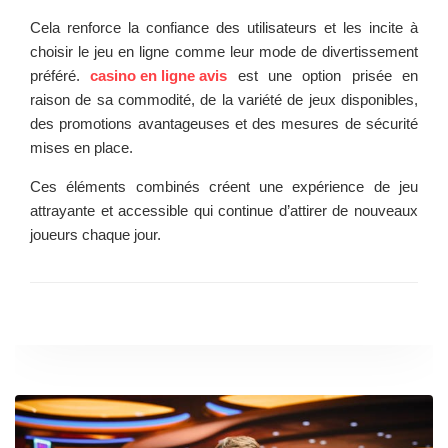
Cela renforce la confiance des utilisateurs et les incite à
choisir le jeu en ligne comme leur mode de divertissement
préféré.
casino en ligne avis
est une option prisée en
raison de sa commodité, de la variété de jeux disponibles,
des promotions avantageuses et des mesures de sécurité
mises en place.
Ces éléments combinés créent une expérience de jeu
attrayante et accessible qui continue d’attirer de nouveaux
joueurs chaque jour.