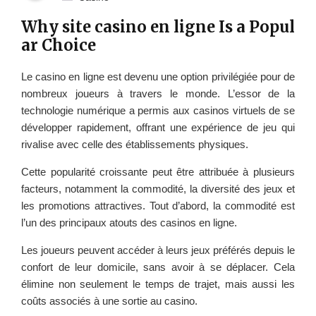
Why site casino en ligne Is a Popul
ar Choice
Le casino en ligne est devenu une option privilégiée pour de
nombreux joueurs à travers le monde. L’essor de la
technologie numérique a permis aux casinos virtuels de se
développer rapidement, offrant une expérience de jeu qui
rivalise avec celle des établissements physiques.
Cette popularité croissante peut être attribuée à plusieurs
facteurs, notamment la commodité, la diversité des jeux et
les promotions attractives. Tout d’abord, la commodité est
l’un des principaux atouts des casinos en ligne.
Les joueurs peuvent accéder à leurs jeux préférés depuis le
confort de leur domicile, sans avoir à se déplacer. Cela
élimine non seulement le temps de trajet, mais aussi les
coûts associés à une sortie au casino.