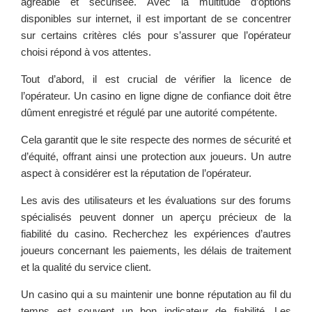
agréable et sécurisée. Avec la multitude d’options
disponibles sur internet, il est important de se concentrer
sur certains critères clés pour s’assurer que l’opérateur
choisi répond à vos attentes.
Tout d’abord, il est crucial de vérifier la licence de
l’opérateur. Un casino en ligne digne de confiance doit être
dûment enregistré et régulé par une autorité compétente.
Cela garantit que le site respecte des normes de sécurité et
d’équité, offrant ainsi une protection aux joueurs. Un autre
aspect à considérer est la réputation de l’opérateur.
Les avis des utilisateurs et les évaluations sur des forums
spécialisés peuvent donner un aperçu précieux de la
fiabilité du casino. Recherchez les expériences d’autres
joueurs concernant les paiements, les délais de traitement
et la qualité du service client.
Un casino qui a su maintenir une bonne réputation au fil du
temps est souvent un bon indicateur de fiabilité. Les