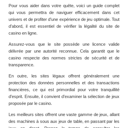
Pour vous aider dans votre quête, voici un guide complet
qui vous permettra de naviguer efficacement dans cet
univers et de profiter d’une expérience de jeu optimale. Tout
d’abord, il est essentiel de vérifier la légalité du site de
casino en ligne.
Assurez-vous que le site possède une licence valide
délivrée par une autorité reconnue. Cela garantit que le
casino respecte des normes strictes de sécurité et de
transparence.
En outre, les sites légaux offrent généralement une
protection des données personnelles et des transactions
financières, ce qui est primordial pour votre tranquillité
d’esprit. Ensuite, il convient d’examiner la sélection de jeux
proposée par le casino.
Les meilleurs sites offrent une vaste gamme de jeux, allant
des machines à sous aux jeux de table, en passant par les