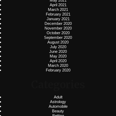
May 2021
April 2021
March 2021
February 2021
January 2021
December 2020
November 2020
October 2020
September 2020
August 2020
July 2020
June 2020
May 2020
April 2020
March 2020
February 2020
Categories
Adult
Astrology
Automobile
Beauty
Betting