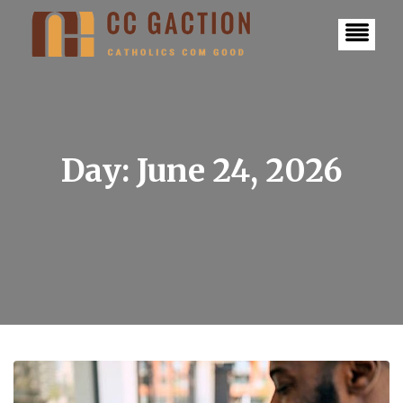
S
k
i
p
t
o
c
o
n
t
Day:
June 24, 2026
e
n
t