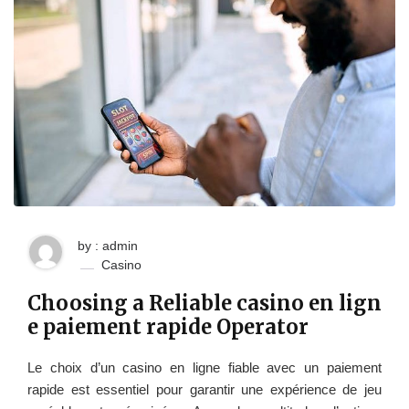
by : admin
Casino
Choosing a Reliable casino en lign
e paiement rapide Operator
Le choix d’un casino en ligne fiable avec un paiement
rapide est essentiel pour garantir une expérience de jeu