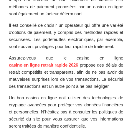
méthodes de paiement proposées par un casino en ligne
sont également un facteur déterminant.
Il est conseillé de choisir un opérateur qui offre une variété
d’options de paiement, y compris des méthodes rapides et
sécurisées. Les portefeuilles électroniques, par exemple,
sont souvent privilégiés pour leur rapidité de traitement.
Assurez-vous que le casino en ligne
casino en ligne retrait rapide 2026
propose des délais de
retrait compétitifs et transparents, afin de ne pas avoir de
mauvaises surprises lors de vos transactions. La sécurité
des transactions est un autre point à ne pas négliger.
Un bon casino en ligne doit utiliser des technologies de
cryptage avancées pour protéger vos données financières
et personnelles. N’hésitez pas à consulter les politiques de
sécurité du site pour vous assurer que vos informations
seront traitées de manière confidentielle.