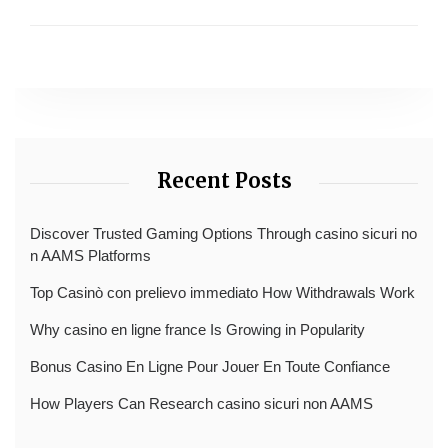
Recent Posts
Discover Trusted Gaming Options Through casino sicuri no
n AAMS Platforms
Top Casinò con prelievo immediato How Withdrawals Work
Why casino en ligne france Is Growing in Popularity
Bonus Casino En Ligne Pour Jouer En Toute Confiance
How Players Can Research casino sicuri non AAMS