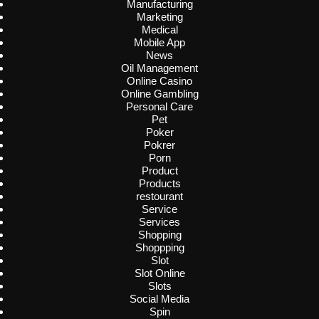
Manufacturing
Marketing
Medical
Mobile App
News
Oil Management
Online Casino
Online Gambling
Personal Care
Pet
Poker
Pokrer
Porn
Product
Products
restourant
Service
Services
Shopping
Shoppping
Slot
Slot Online
Slots
Social Media
Spin