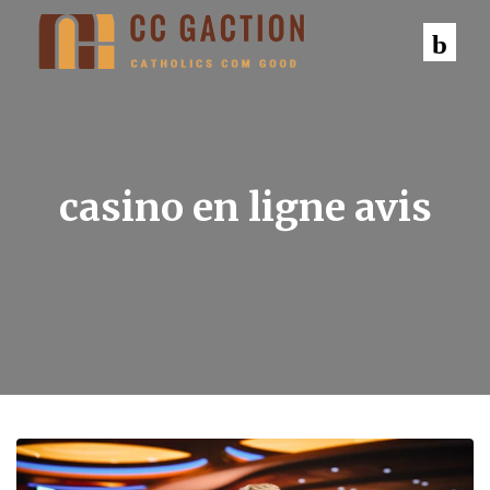
S
k
i
p
t
o
c
o
n
t
casino en ligne avis
e
n
t