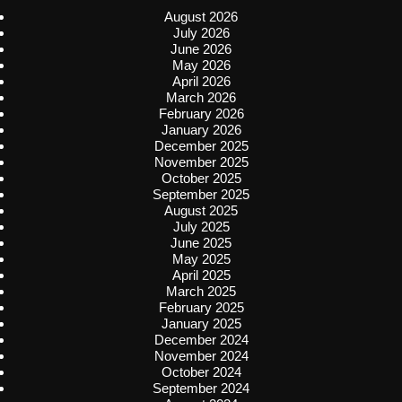
August 2026
July 2026
June 2026
May 2026
April 2026
March 2026
February 2026
January 2026
December 2025
November 2025
October 2025
September 2025
August 2025
July 2025
June 2025
May 2025
April 2025
March 2025
February 2025
January 2025
December 2024
November 2024
October 2024
September 2024