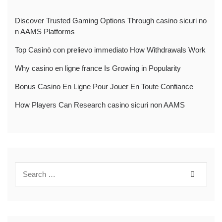
Discover Trusted Gaming Options Through casino sicuri no
n AAMS Platforms
Top Casinò con prelievo immediato How Withdrawals Work
Why casino en ligne france Is Growing in Popularity
Bonus Casino En Ligne Pour Jouer En Toute Confiance
How Players Can Research casino sicuri non AAMS