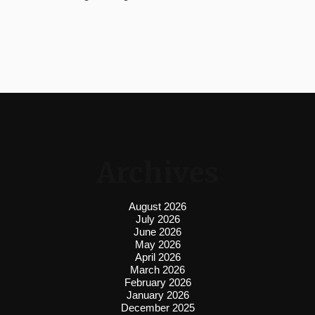
Archives
August 2026
July 2026
June 2026
May 2026
April 2026
March 2026
February 2026
January 2026
December 2025