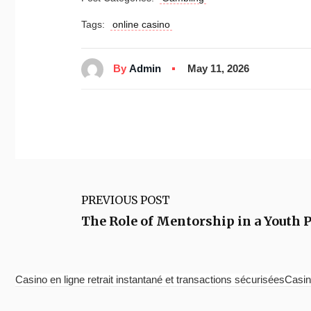
Tags:
online casino
By
Admin
May 11, 2026
PREVIOUS POST
The Role of Mentorship in a Youth
Casino en ligne retrait instantané et transactions sécuriséesCas