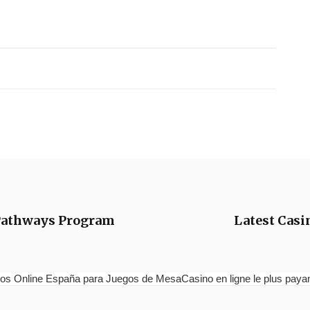
 Pathways Program
Latest Casi
inos Online España para Juegos de MesaCasino en ligne le plus payan