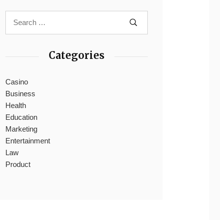
Categories
Casino
Business
Health
Education
Marketing
Entertainment
Law
Product