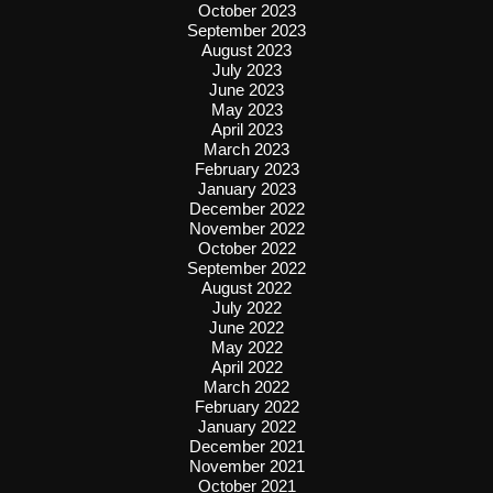
October 2023
September 2023
August 2023
July 2023
June 2023
May 2023
April 2023
March 2023
February 2023
January 2023
December 2022
November 2022
October 2022
September 2022
August 2022
July 2022
June 2022
May 2022
April 2022
March 2022
February 2022
January 2022
December 2021
November 2021
October 2021