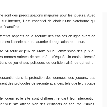
 ligne sont des préoccupations majeures pour les joueurs. Avec
 sur Internet, il est essentiel de choisir une plateforme qui
et financières.
ifférents aspects de la sécurité des casinos en ligne avant de
igne est licencié par une autorité de régulation reconnue.
e l’Autorité de jeux de Malte ou la Commission des jeux du
s normes strictes de sécurité et d’équité. Un casino licencié
ons de jeu et ses politiques de confidentialité, ce qui est un
 essentiel dans la protection des données des joueurs. Les
lisent des protocoles de sécurité avancés, tels que le cryptage
 joueur et le site sont chiffrées, rendant leur interception
r si le site affiche bien des certificats de sécurité visibles,