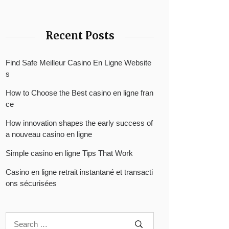
Recent Posts
Find Safe Meilleur Casino En Ligne Website
s
How to Choose the Best casino en ligne fran
ce
How innovation shapes the early success of
a nouveau casino en ligne
Simple casino en ligne Tips That Work
Casino en ligne retrait instantané et transacti
ons sécurisées