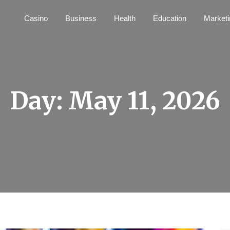
Casino
Business
Health
Education
Marketi
Day:
May 11, 2026