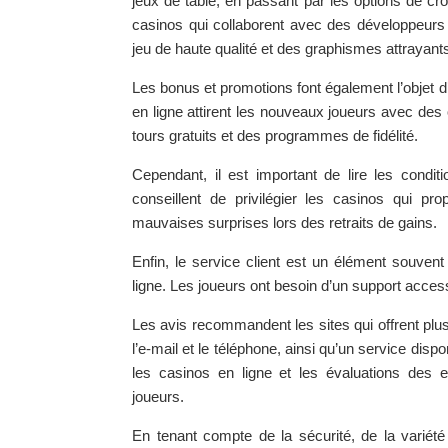
jeux de table, en passant par les options de c
casinos qui collaborent avec des développeurs 
jeu de haute qualité et des graphismes attrayant
Les bonus et promotions font également l’objet d’
en ligne attirent les nouveaux joueurs avec des
tours gratuits et des programmes de fidélité.
Cependant, il est important de lire les condi
conseillent de privilégier les casinos qui pro
mauvaises surprises lors des retraits de gains.
Enfin, le service client est un élément souven
ligne. Les joueurs ont besoin d’un support access
Les avis recommandent les sites qui offrent plu
l’e-mail et le téléphone, ainsi qu’un service disp
les casinos en ligne et les évaluations des e
joueurs.
En tenant compte de la sécurité, de la variété 