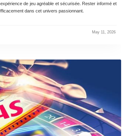
e expérience de jeu agréable et sécurisée. Rester informé et
 efficacement dans cet univers passionnant.
May 11, 2026