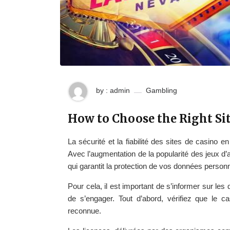
by : admin
Gambling
How to Choose the Right Si
La sécurité et la fiabilité des sites de casino 
Avec l’augmentation de la popularité des jeux d’ar
qui garantit la protection de vos données personn
Pour cela, il est important de s’informer sur les
de s’engager. Tout d’abord, vérifiez que le ca
reconnue.