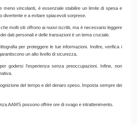
no vincolanti, è essenziale stabilire un limite di spesa e
o divertente e a evitare spiacevoli sorprese.
 che molti siti offrono ai nuovi iscritti, ma è necessario leggere
dei dati personali e delle transazioni è un tema cruciale.
rittografia per proteggere le tue informazioni. Inoltre, verifica i
arantiscono un alto livello di sicurezza.
er godersi l’esperienza senza preoccupazioni. Infine, non
eativa.
a cognizione del tempo e del denaro speso. Imposta sempre dei
senza AAMS possono offrire ore di svago e intrattenimento.