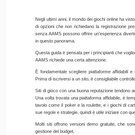
Negli ultimi anni, il mondo dei giochi online ha vist
di opzioni che non richiedano la registrazione p
senza AAMS possono offrire un’esperienza divert
in questo panorama.
Questa guida è pensata per i principianti che voglio
AAMS richiede una certa attenzione.
È fondamentale scegliere piattaforme affidabili e
Prima di iscriversi a un sito, è consigliabile controll
Siti di gioco con una buona reputazione tendono ad e
Una volta trovata una piattaforma affidabile, è tem
tavolo come il poker e la roulette, e i giochi di ca
sue regole e strategie, quindi è utile iniziare con q
Molti siti offrono versioni demo gratuite, che sono
gestione del budget.