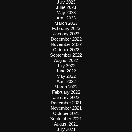
July 2023
June 2023
May 2023
April 2023
March 2023
February 2023
January 2023
December 2022
November 2022
October 2022
September 2022
August 2022
July 2022
June 2022
May 2022
April 2022
March 2022
February 2022
January 2022
December 2021
November 2021
October 2021
September 2021
August 2021
July 2021