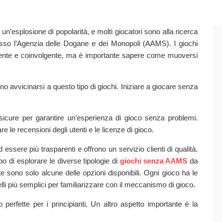
o un’esplosione di popolarità, e molti giocatori sono alla ricerca
resso l’Agenzia delle Dogane e dei Monopoli (AAMS). I giochi
ente e coinvolgente, ma è importante sapere come muoversi
no avvicinarsi a questo tipo di giochi. Iniziare a giocare senza
 sicure per garantire un’esperienza di gioco senza problemi.
are le recensioni degli utenti e le licenze di gioco.
ssere più trasparenti e offrono un servizio clienti di qualità.
po di esplorare le diverse tipologie di
giochi senza AAMS
da
rte sono solo alcune delle opzioni disponibili. Ogni gioco ha le
uelli più semplici per familiarizzare con il meccanismo di gioco.
 perfette per i principianti. Un altro aspetto importante è la