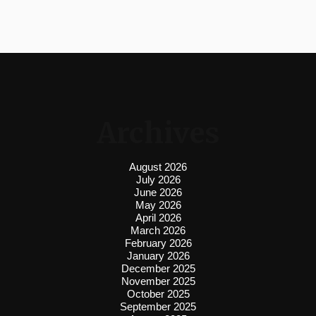
Archives
August 2026
July 2026
June 2026
May 2026
April 2026
March 2026
February 2026
January 2026
December 2025
November 2025
October 2025
September 2025