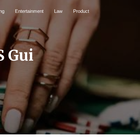
ng
Entertainment
Law
Product
S Gui