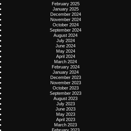
February 2025
January 2025
December 2024
November 2024
October 2024
September 2024
August 2024
July 2024
June 2024
May 2024
April 2024
March 2024
February 2024
January 2024
December 2023
November 2023
October 2023
September 2023
August 2023
July 2023
June 2023
May 2023
April 2023
March 2023
February 2023