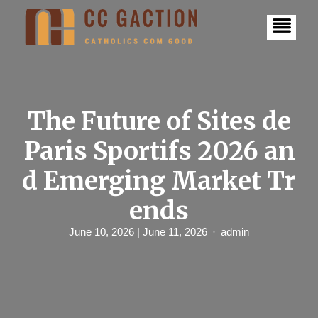
S
k
i
p
t
o
c
o
n
The Future of Sites de
t
e
Paris Sportifs 2026 an
n
t
d Emerging Market Tr
ends
June 10, 2026
| June 11, 2026
admin