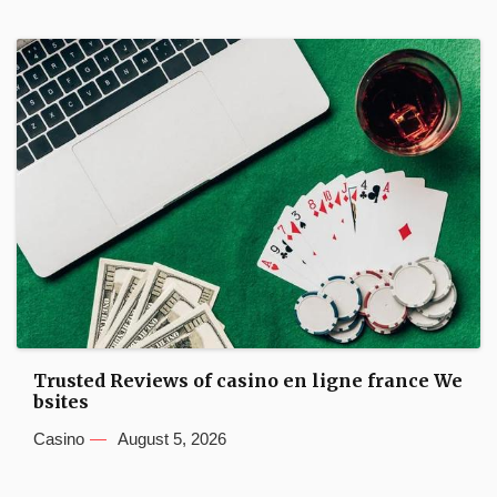
Trusted Reviews of casino en ligne france We
bsites
Casino
August 5, 2026