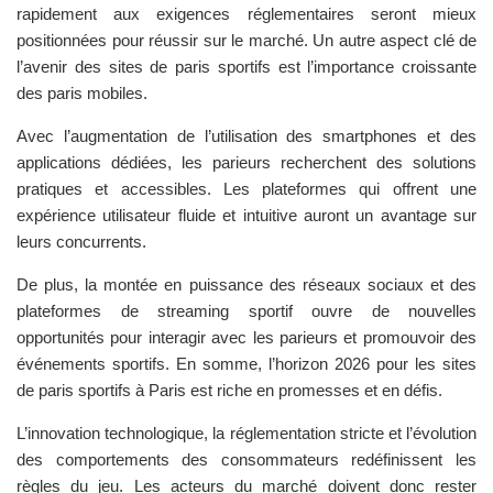
rapidement aux exigences réglementaires seront mieux
positionnées pour réussir sur le marché. Un autre aspect clé de
l’avenir des sites de paris sportifs est l’importance croissante
des paris mobiles.
Avec l’augmentation de l’utilisation des smartphones et des
applications dédiées, les parieurs recherchent des solutions
pratiques et accessibles. Les plateformes qui offrent une
expérience utilisateur fluide et intuitive auront un avantage sur
leurs concurrents.
De plus, la montée en puissance des réseaux sociaux et des
plateformes de streaming sportif ouvre de nouvelles
opportunités pour interagir avec les parieurs et promouvoir des
événements sportifs. En somme, l’horizon 2026 pour les sites
de paris sportifs à Paris est riche en promesses et en défis.
L’innovation technologique, la réglementation stricte et l’évolution
des comportements des consommateurs redéfinissent les
règles du jeu. Les acteurs du marché doivent donc rester