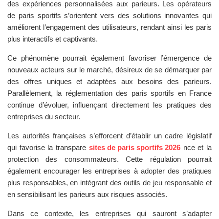
des expériences personnalisées aux parieurs. Les opérateurs
de paris sportifs s’orientent vers des solutions innovantes qui
améliorent l’engagement des utilisateurs, rendant ainsi les paris
plus interactifs et captivants.
Ce phénomène pourrait également favoriser l’émergence de
nouveaux acteurs sur le marché, désireux de se démarquer par
des offres uniques et adaptées aux besoins des parieurs.
Parallèlement, la réglementation des paris sportifs en France
continue d’évoluer, influençant directement les pratiques des
entreprises du secteur.
Les autorités françaises s’efforcent d’établir un cadre législatif
qui favorise la transpare
sites de paris sportifs 2026
nce et la
protection des consommateurs. Cette régulation pourrait
également encourager les entreprises à adopter des pratiques
plus responsables, en intégrant des outils de jeu responsable et
en sensibilisant les parieurs aux risques associés.
Dans ce contexte, les entreprises qui sauront s’adapter